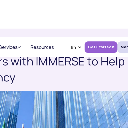
NG IMMERSE ON AI GLASSES. LEARN MORE
 Services
Resources
En
Get Started
Mem
s with IMMERSE to Help 
ncy