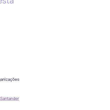
esta
rganizações
a Santander