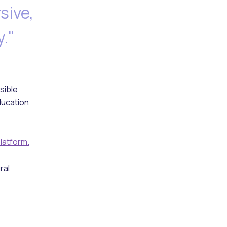
sive,
."
sible
ducation
latform.
ral