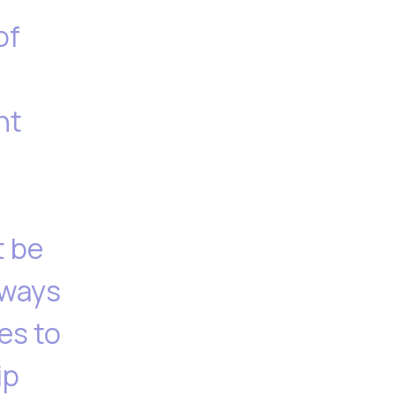
of
nt
t be
lways
es to
ip