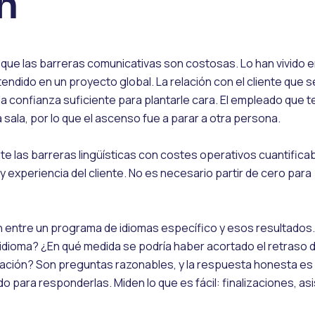
n
que las barreras comunicativas son costosas. Lo han vivido 
endido en un proyecto global. La relación con el cliente que s
a confianza suficiente para plantarle cara. El empleado que te
a sala, por lo que el ascenso fue a parar a otra persona.
e las barreras lingüísticas con costes operativos cuantifica
y experiencia del cliente. No es necesario partir de cero para
ión entre un programa de idiomas específico y esos resultados
idioma? ¿En qué medida se podría haber acortado el retraso 
ción? Son preguntas razonables, y la respuesta honesta es 
para responderlas. Miden lo que es fácil: finalizaciones, asi