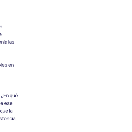
en
e
nía las
bles en
. ¿En qué
de ese
que la
stencia,