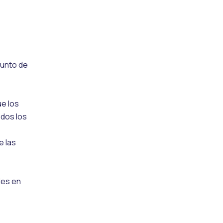
punto de
ue los
odos los
e las
les en
s