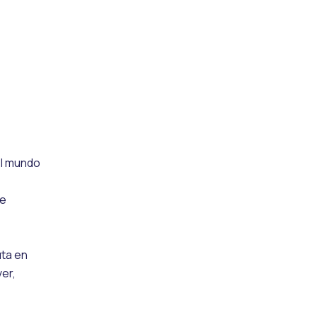
a
el mundo
le
uta en
er,