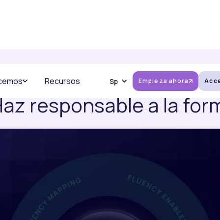
AMOS IMMERSE EN LENTES CON IA. DESCÚBRELO
ecemos
Recursos
Sp
Empieza ahora
Acc
az responsable a la form