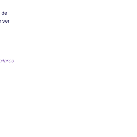
o de
n ser
ilares.